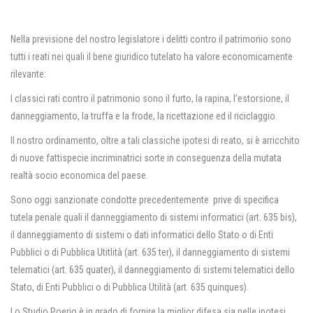
Nella previsione del nostro legislatore i delitti contro il patrimonio sono
tutti i reati nei quali il bene giuridico tutelato ha valore economicamente
rilevante:
I classici rati contro il patrimonio sono il furto, la rapina, l’estorsione, il
danneggiamento, la truffa e la frode, la ricettazione ed il riciclaggio.
Il nostro ordinamento, oltre a tali classiche ipotesi di reato, si è arricchito
di nuove fattispecie incriminatrici sorte in conseguenza della mutata
realtà socio economica del paese.
Sono oggi sanzionate condotte precedentemente prive di specifica
tutela penale quali il danneggiamento di sistemi informatici (art. 635 bis),
il danneggiamento di sistemi o dati informatici dello Stato o di Enti
Pubblici o di Pubblica Utitlità (art. 635 ter), il danneggiamento di sistemi
telematici (art. 635 quater), il danneggiamento di sistemi telematici dello
Stato, di Enti Pubblici o di Pubblica Utilità (art. 635 quinques).
Lo Studio Poerio è in grado di fornire la miglior difesa sia nelle ipotesi