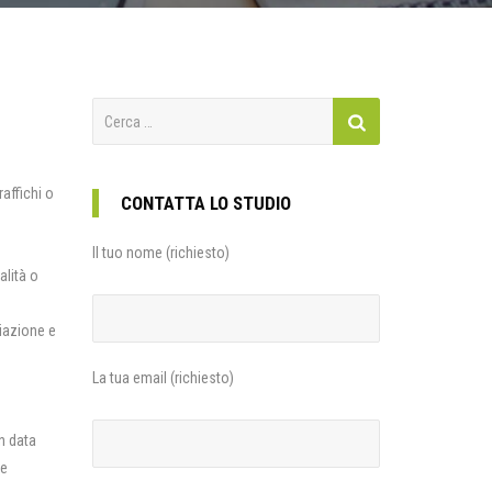
Ricerca
per:
affichi o
CONTATTA LO STUDIO
Il tuo nome (richiesto)
alità o
ciazione e
La tua email (richiesto)
n data
te