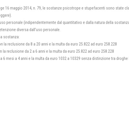
gge 16 maggio 2014, n. 79, le sostanze psicotrope e stupefacenti sono state cla
eggere).
l’uso personale (indipendentemente dal quantitativo e dalla natura della sostanz
 detenzione diversa dall’uso personale.
lla sostanza:
con la reclusione da 8 a 20 anni e la multa da euro 25.822 ad euro 258.228
on la reclusione da 2 a 6 anni e la multa da euro 25.822 ad euro 258.228
 da 6 mesi a 4 anni e la multa da euro 1032 a 10329 senza distinzione tra droghe