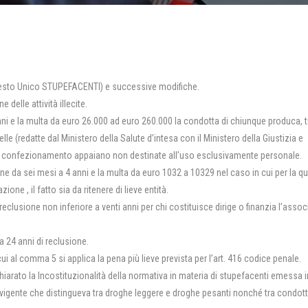
(Testo Unico STUPEFACENTI) e successive modifiche.
e delle attività illecite.
ni e la multa da euro 26.000 ad euro 260.000 la condotta di chiunque produca, tr
e (redatte dal Ministero della Salute d’intesa con il Ministero della Giustizia e
e, confezionamento appaiano non destinate all’uso esclusivamente personale.
e da sei mesi a 4 anni e la multa da euro 1032 a 10329 nel caso in cui per la qu
one , il fatto sia da ritenere di lieve entità.
reclusione non inferiore a venti anni per chi costituisce dirige o finanzia l’asso
 24 anni di reclusione.
cui al comma 5 si applica la pena più lieve prevista per l’art. 416 codice penale.
hiarato la Incostituzionalità della normativa in materia di stupefacenti emessa i
evigente che distingueva tra droghe leggere e droghe pesanti nonché tra condot