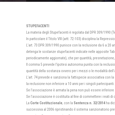
STUPEFACENTI
La materia degli Stupefacenti è regolata dal DPR 309/1990 
In particolare il Titolo VIII (artt. 72-103) disciplina la Repression
L’art. 73 DPR 309/1990 punisce con la reclusione da 6 a 20 an
detenga le sostanze stupefacenti indicate nelle apposite Tabell
periodicamente aggiornate), che per quantità, presnetazion
Il comma 5 prevede l’ipotesi autonoma punita con la reclusion
quantità della sostanza ovvero per i mezzi o le modalità dell’azi
L’art. 74 prevede e sanziona la fattispecie associativa con la 
la reclusione non inferiore a 10 anni per i singoli partecipanti.
Se l’associazione è armata la pena non può essere inferiore a
Se l’associazione è costituita al fine di commettere i reati di 
La
Corte Costituzionale
, con la
Sentenza n. 32/2014
ha dic
successiva al 2006 ripristinando il sistema sanzionatorio pr