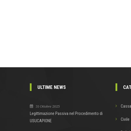
ULTIME NEWS
CAT
Cassa
31 Ottobre 2025
Legittimazione Passiva nel Procedimento di
Civile
USUCAPIONE