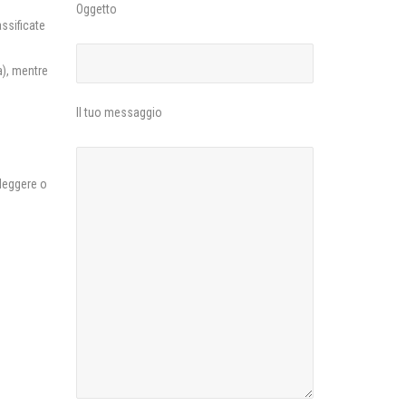
Oggetto
ssificate
a), mentre
Il tuo messaggio
 leggere o