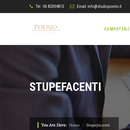
Tel : 06 82004810
Email:
info@studiopoerio.it
Skip
to
COMPETENZ
content
STUPEFACENTI
You Are Here:
Home
⁄
Stupefacenti