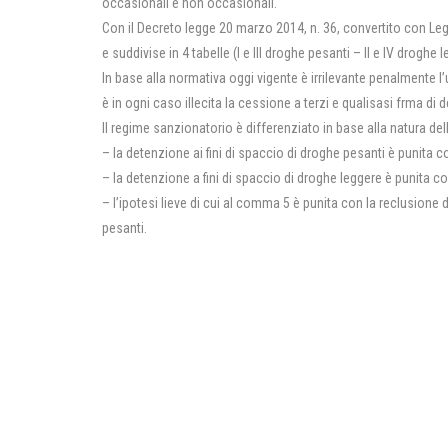
occasionali e non occasionali.
Con il Decreto legge 20 marzo 2014, n. 36, convertito con Le
e suddivise in 4 tabelle (I e III droghe pesanti – II e IV droghe l
In base alla normativa oggi vigente è irrilevante penalmente 
è in ogni caso illecita la cessione a terzi e qualisasi frma di
Il regime sanzionatorio è differenziato in base alla natura de
– la detenzione ai fini di spaccio di droghe pesanti è punita 
– la detenzione a fini di spaccio di droghe leggere è punita c
– l’ipotesi lieve di cui al comma 5 è punita con la reclusione
pesanti.