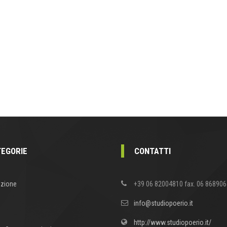
EGORIE
CONTATTI
zione
+39 06 82004810 fax. 06 86890
info@studiopoerio.it
http://www.studiopoerio.it/