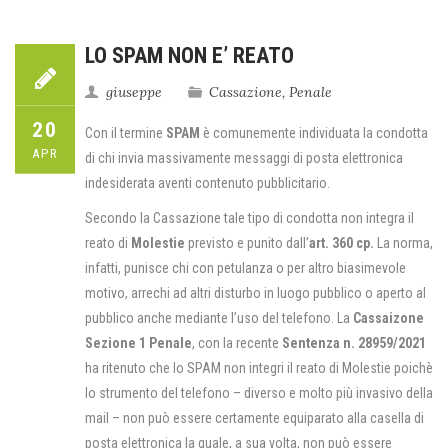
LO SPAM NON E’ REATO
giuseppe
Cassazione
,
Penale
20
Con il termine
SPAM
è comunemente individuata la condotta
APR
di chi invia massivamente messaggi di posta elettronica
indesiderata aventi contenuto pubblicitario.
Secondo la Cassazione tale tipo di condotta non integra il
reato di
Molestie
previsto e punito dall’
art. 360 cp.
La norma,
infatti, punisce chi con petulanza o per altro biasimevole
motivo, arrechi ad altri disturbo in luogo pubblico o aperto al
pubblico anche mediante l’uso del telefono. La
Cassaizone
Sezione 1 Penale
, con la recente
Sentenza n. 28959/2021
ha ritenuto che lo SPAM non integri il reato di Molestie poichè
lo strumento del telefono – diverso e molto più invasivo della
mail – non può essere certamente equiparato alla casella di
posta elettronica la quale, a sua volta, non può essere