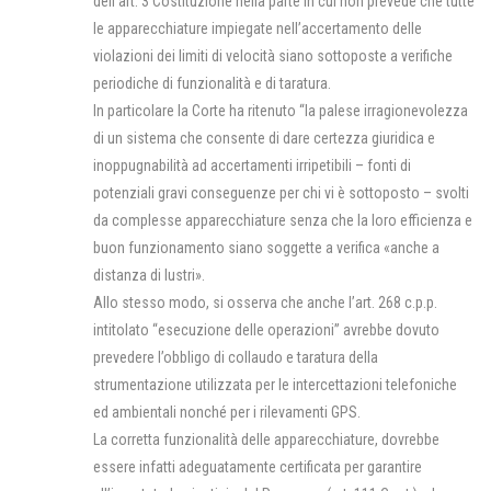
dell’art. 3 Costituzione nella parte in cui non prevede che tutte
le apparecchiature impiegate nell’accertamento delle
violazioni dei limiti di velocità siano sottoposte a verifiche
periodiche di funzionalità e di taratura.
In particolare la Corte ha ritenuto “la palese irragionevolezza
di un sistema che consente di dare certezza giuridica e
inoppugnabilità ad accertamenti irripetibili – fonti di
potenziali gravi conseguenze per chi vi è sottoposto – svolti
da complesse apparecchiature senza che la loro efficienza e
buon funzionamento siano soggette a verifica «anche a
distanza di lustri».
Allo stesso modo, si osserva che anche l’art. 268 c.p.p.
intitolato “esecuzione delle operazioni” avrebbe dovuto
prevedere l’obbligo di collaudo e taratura della
strumentazione utilizzata per le intercettazioni telefoniche
ed ambientali nonché per i rilevamenti GPS.
La corretta funzionalità delle apparecchiature, dovrebbe
essere infatti adeguatamente certificata per garantire