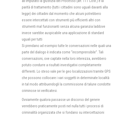
all’imputato la giustizia del Processo (art. 111 Cost.) e la
parità di trattamento (tutti i cittadini sono uguali davanti alla
legge) dei cittadini dal momento che alcuni potrebbero
essere intercettati con strumenti più efficienti altri con
strumenti mal funzionanti senza alcuna garanzia laddove
invece sarebbe auspicabile una applicazione di standard
uguali per tutti
Si prendano ad esempio tutte le conversazioni nelle quali una
parte del dialogo è indicata come “incomprensibile”. Tali
conversazioni, ove captate nella loro interezza, avrebbero
potuto condurre a risultati investigativi completamente
differenti. Lo steso vale per le geo localizzazioni tramite GPS
che possono collocare i vari soggetti in determinate località
in tal modo attribuendogli la commissione di talune condotte
criminose ivi verificatesi.
Ovviamente qualora passasse un discorso del genere
verrebbero praticamente posti nel nulla tutti i processi di
criminalità organizzata che si fondano su intercettazioni