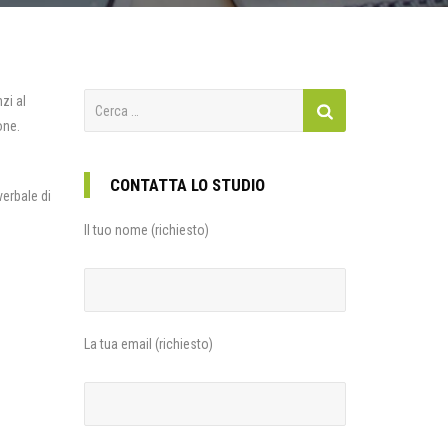
Ricerca
zi al
per:
one.
CONTATTA LO STUDIO
verbale di
Il tuo nome (richiesto)
La tua email (richiesto)