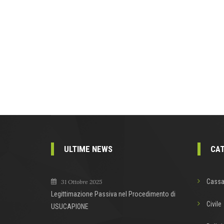
ULTIME NEWS
CAT
Cassa
31 Ottobre 2025
Legittimazione Passiva nel Procedimento di
Civile
USUCAPIONE