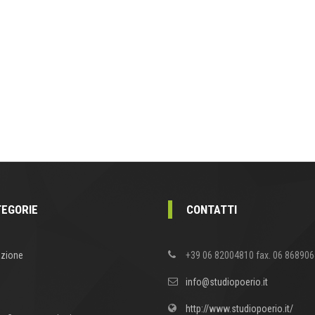
EGORIE
CONTATTI
zione
+39 06 82004810 fax. 06 86890
info@studiopoerio.it
http://www.studiopoerio.it/