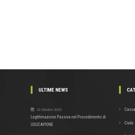
ULTIME NEWS
CAT
Cassa
31 Ottobre 2025
Legittimazione Passiva nel Procedimento di
Civile
USUCAPIONE