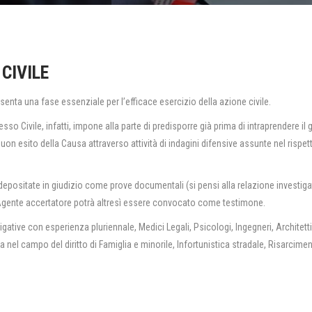
 CIVILE
presenta una fase essenziale per l’efficace esercizio della azione civile.
sso Civile, infatti, impone alla parte di predisporre già prima di intraprendere il g
on esito della Causa attraverso attività di indagini difensive assunte nel rispet
 depositate in giudizio come prove documentali (si pensi alla relazione investiga
Agente accertatore potrà altresì essere convocato come testimone.
tive con esperienza pluriennale, Medici Legali, Psicologi, Ingegneri, Architetti
a nel campo del diritto di Famiglia e minorile, Infortunistica stradale, Risarcime