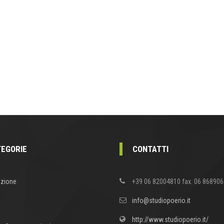
EGORIE
CONTATTI
zione
+39 06 82004810 fax. 06 86890
info@studiopoerio.it
http://www.studiopoerio.it/