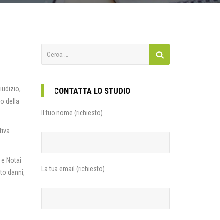
Ricerca
per:
iudizio,
CONTATTA LO STUDIO
to della
Il tuo nome (richiesto)
tiva
 e Notai
La tua email (richiesto)
nto danni,