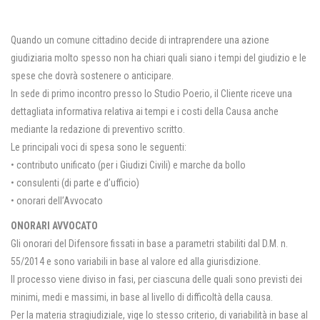
Quando un comune cittadino decide di intraprendere una azione
giudiziaria molto spesso non ha chiari quali siano i tempi del giudizio e le
spese che dovrà sostenere o anticipare.
In sede di primo incontro presso lo Studio Poerio, il Cliente riceve una
dettagliata informativa relativa ai tempi e i costi della Causa anche
mediante la redazione di preventivo scritto.
Le principali voci di spesa sono le seguenti:
• contributo unificato (per i Giudizi Civili) e marche da bollo
• consulenti (di parte e d’ufficio)
• onorari dell’Avvocato
ONORARI AVVOCATO
Gli onorari del Difensore fissati in base a parametri stabiliti dal D.M. n.
55/2014 e sono variabili in base al valore ed alla giurisdizione.
Il processo viene diviso in fasi, per ciascuna delle quali sono previsti dei
minimi, medi e massimi, in base al livello di difficoltà della causa.
Per la materia stragiudiziale, vige lo stesso criterio, di variabilità in base al