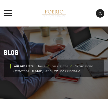
Skip
to
content
BLOG
You Are Here:
Home
⁄
Cassazione
⁄
Coltivazione
Domestica Di Marijuana Per Uso Personale