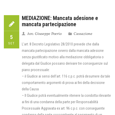
MEDIAZIONE: Mancata adesione e
mancata partecipazione
Avv. Giuseppe Poerio
Cassazione
5
SET
L’art. 8 Decreto Legislativo 28/2010 prevede che dalla
mancata partecipazione ovvero dalla mancata adesione
senza giustificato motivo alla mediazione obbligatoria o
delegata dal Giudice possano derivare tre conseguenze sul
piano processuale:
– il Giudice ai sensi dell’art. 116 c.p.c. potrà desumere da tale
comportamento argomenti di prova ai fini della decisione
della Causa
– Il Giudice potrà eventualmente ritenere la condotta rilevante
ai fini di una condanna della parte per Responsabilità
Processuale Aggravata ex art. 96 c.p.c. con conseguente
condanna della parte soccombente al pagamento di un